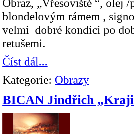
Obraz, „Vřesoviště “, olej
blondelovým rámem , signo
velmi dobré kondici po do
retušemi.
Číst dál...
Kategorie:
Obrazy
BICAN Jindřich „Kraji