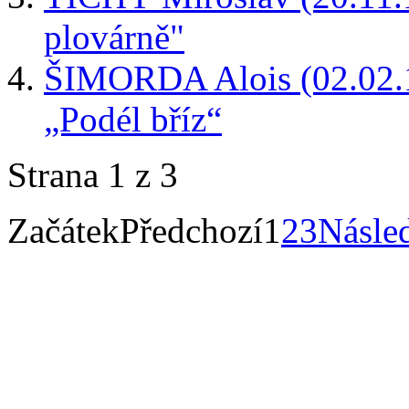
plovárně"
ŠIMORDA Alois (02.02.1
„Podél bříz“
Strana 1 z 3
Začátek
Předchozí
1
2
3
Násled